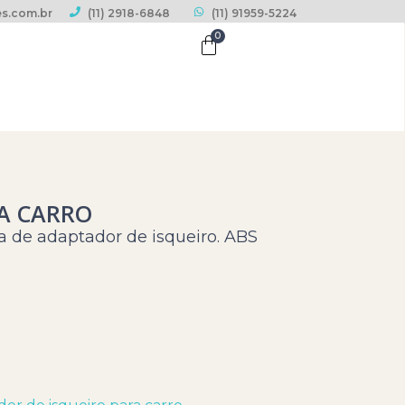
s.com.br
(11) 2918-6848
(11) 91959-5224
0
A CARRO
a de adaptador de isqueiro. ABS