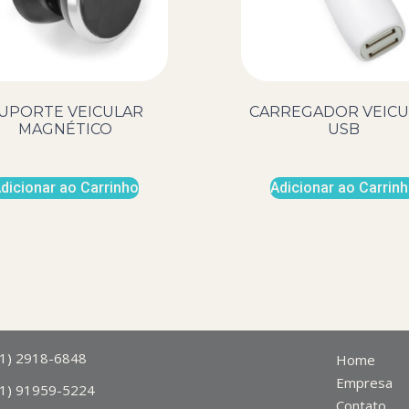
UPORTE VEICULAR
CARREGADOR VEICU
MAGNÉTICO
USB
dicionar ao Carrinho
Adicionar ao Carrin
11) 2918-6848
Home
Empresa
11) 91959-5224
Contato