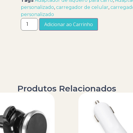
Tags
Adaptador de isqueiro para carro
,
Adaptad
personalizado
,
carregador de celular
,
carregado
personalizado
Adicionar ao Carrinho
Produtos Relacionados