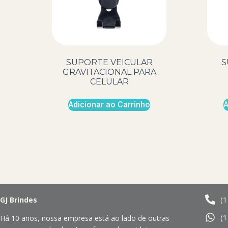
SUPORTE VEICULAR
S
GRAVITACIONAL PARA
CELULAR
Adicionar ao Carrinho
A
(
GJ Brindes
(
Há 10 anos, nossa empresa está ao lado de outras