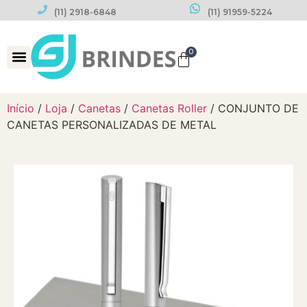
(11) 2918-6848
(11) 91959-5224
0
Datas Comemorativas
Início
/
Loja
/
Canetas
/
Canetas Roller
/ CONJUNTO DE
CANETAS PERSONALIZADAS DE METAL