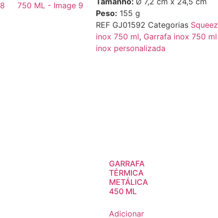
Tamanho:
Ø 7,2 cm x
24,5 cm
Peso:
155 g
REF
GJ01592
Categorias
Squeez
inox 750 ml
,
Garrafa inox 750 ml
inox personalizada
GARRAFA
TÉRMICA
METÁLICA
450 ML
Adicionar