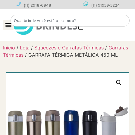
(11) 2918-6848
(11) 91959-5224
0
Início
/
Loja
/
Squeezes e Garrafas Térmicas
/
Garrafas
Térmicas
/ GARRAFA TÉRMICA METÁLICA 450 ML