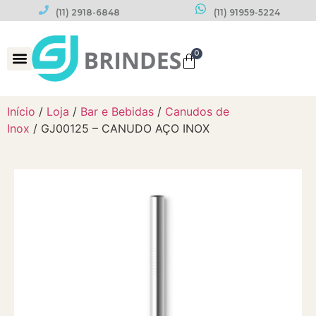
(11) 2918-6848
(11) 91959-5224
0
Datas Comemorativas
Início
/
Loja
/
Bar e Bebidas
/
Canudos de
Inox
/ GJ00125 – CANUDO AÇO INOX