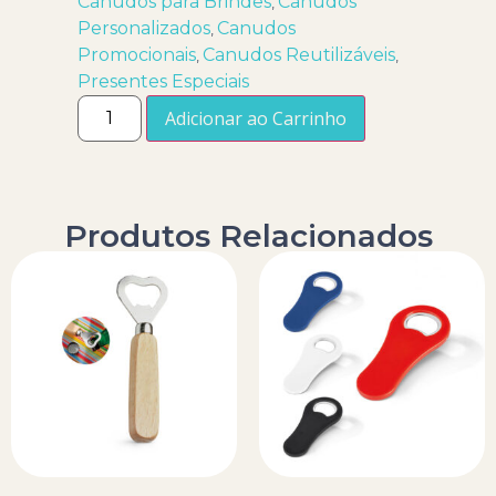
Canudos para Brindes
Canudos
,
Personalizados
Canudos
,
Promocionais
Canudos Reutilizáveis
,
,
Presentes Especiais
Adicionar ao Carrinho
Produtos Relacionados