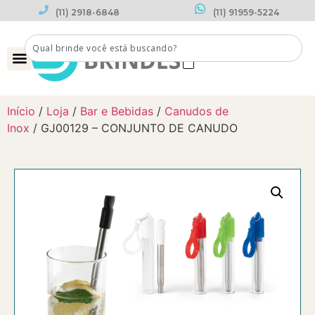
(11) 2918-6848
(11) 91959-5224
0
Início
/
Loja
/
Bar e Bebidas
/
Canudos de
Inox
/ GJ00129 – CONJUNTO DE CANUDO