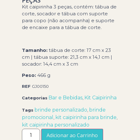
PEÇAS
Kit caipirinha 3 peças, contém: tábua de
corte, socador e tábua com suporte
para copo (não acompanha) e suporte
de encaixe para a tábua de corte.
Tamanho:
tábua de corte: 17 cm x 23
cm | tábua suporte:
21,3 cm x 14,1 cm |
socador: 14,4 cm x 3 cm
Peso:
466 g
REF
GJ00150
Bar e Bebidas
Kit Caipirinha
Categorias
,
brinde personalizado
brinde
Tags
,
promocional
kit caipirinha para brinde
,
,
kit caipirinha personalizado
Adicionar ao Carrinho