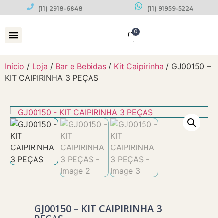
(11) 2918-6848
(11) 91959-5224
0
Datas Comemorativas
Início
/
Loja
/
Bar e Bebidas
/
Kit Caipirinha
/ GJ00150 –
KIT CAIPIRINHA 3 PEÇAS
GJ00150 – KIT CAIPIRINHA 3