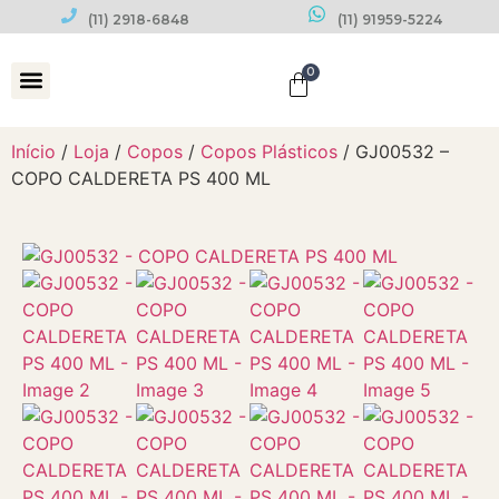
(11) 2918-6848
(11) 91959-5224
0
Datas Comemorativas
Início
/
Loja
/
Copos
/
Copos Plásticos
/ GJ00532 –
COPO CALDERETA PS 400 ML