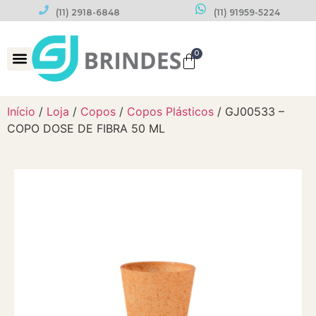
(11) 2918-6848
(11) 91959-5224
0
Datas Comemorativas
Início
/
Loja
/
Copos
/
Copos Plásticos
/ GJ00533 –
COPO DOSE DE FIBRA 50 ML