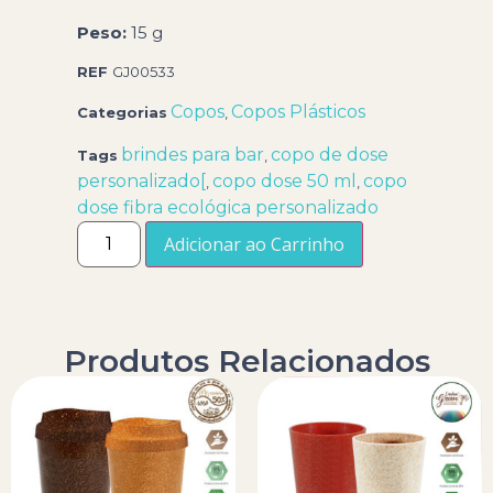
Peso:
15 g
REF
GJ00533
Copos
Copos Plásticos
Categorias
,
brindes para bar
copo de dose
Tags
,
personalizado[
copo dose 50 ml
copo
,
,
dose fibra ecológica personalizado
Adicionar ao Carrinho
Produtos Relacionados