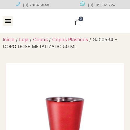
(11) 2918-6848
(11) 91959-5224
0
Datas Comemorativas
Início
/
Loja
/
Copos
/
Copos Plásticos
/ GJ00534 –
COPO DOSE METALIZADO 50 ML