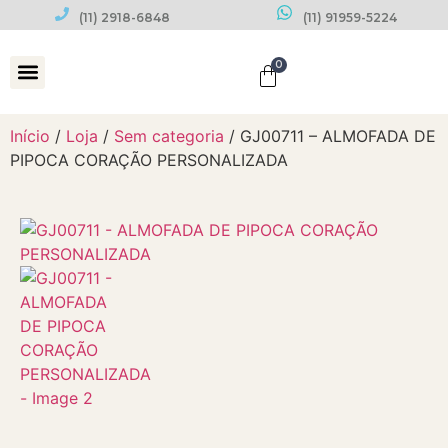
(11) 2918-6848
(11) 91959-5224
0
Datas Comemorativas
Início
/
Loja
/
Sem categoria
/ GJ00711 – ALMOFADA DE
PIPOCA CORAÇÃO PERSONALIZADA