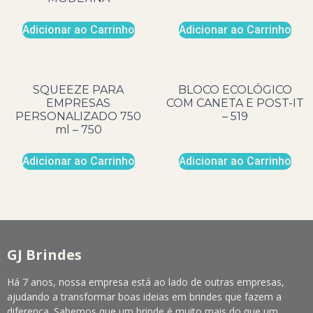
Adicionar ao Carrinho
Adicionar ao Carrinho
SQUEEZE PARA
BLOCO ECOLÓGICO
EMPRESAS
COM CANETA E POST-IT
PERSONALIZADO 750
– 519
ml – 750
Adicionar ao Carrinho
Adicionar ao Carrinho
GJ Brindes
Há 7 anos, nossa empresa está ao lado de outras empresas,
ajudando a transformar boas ideias em brindes que fazem a
diferença. Sabemos que um brinde é muito mais do que um