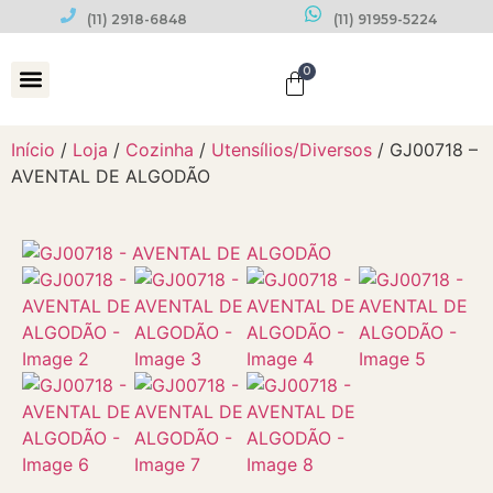
(11) 2918-6848
(11) 91959-5224
0
Datas Comemorativas
Início
/
Loja
/
Cozinha
/
Utensílios/Diversos
/ GJ00718 –
AVENTAL DE ALGODÃO