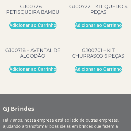
GJ00728 –
GJ00722 – KIT QUEIJO 4
PETISQUEIRA BAMBU
PEÇAS
Adicionar ao Carrinho
Adicionar ao Carrinho
GJ00718 – AVENTAL DE
GJ00701 – KIT
ALGODÃO
CHURRASCO 6 PEÇAS
Adicionar ao Carrinho
Adicionar ao Carrinho
GJ Brindes
Há 7 anos, nossa empresa está ao lado de outras empresas,
ajudando a transformar boas ideias em brindes que fazem a