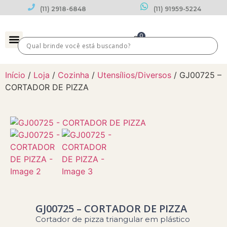
(11) 2918-6848
(11) 91959-5224
0
Datas Comemorativas
Início
/
Loja
/
Cozinha
/
Utensílios/Diversos
/ GJ00725 –
CORTADOR DE PIZZA
GJ00725 – CORTADOR DE PIZZA
Cortador de pizza triangular em plástico