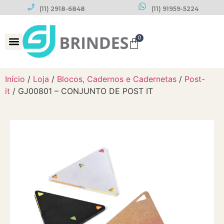
(11) 2918-6848
(11) 91959-5224
0
Datas Comemorativas
Início
/
Loja
/
Blocos, Cadernos e Cadernetas
/
Post-
it
/ GJ00801 – CONJUNTO DE POST IT