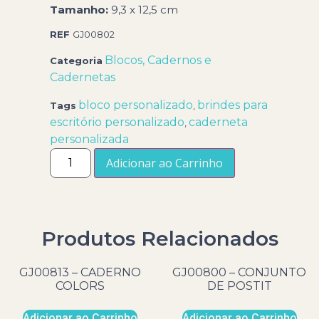
Tamanho:
9,3 x 12,5 cm
REF
GJ00802
Blocos, Cadernos e
Categoria
Cadernetas
bloco personalizado
brindes para
Tags
,
escritório personalizado
caderneta
,
personalizada
Adicionar ao Carrinho
Produtos Relacionados
GJ00813 – CADERNO
GJ00800 – CONJUNTO
COLORS
DE POSTIT
Adicionar ao Carrinho
Adicionar ao Carrinho