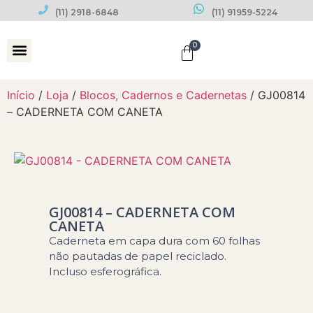
(11) 2918-6848
(11) 91959-5224
0
Datas Comemorativas
Início
/
Loja
/
Blocos, Cadernos e Cadernetas
/ GJ00814
– CADERNETA COM CANETA
GJ00814 – CADERNETA COM
CANETA
Caderneta em capa dura com 60 folhas
não pautadas de papel reciclado.
Incluso esferográfica.