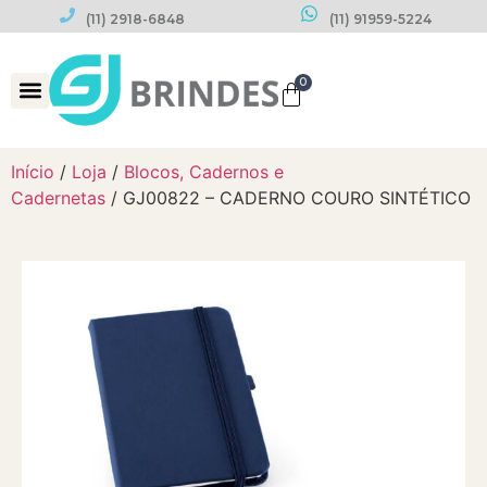
(11) 2918-6848
(11) 91959-5224
0
Datas Comemorativas
Início
/
Loja
/
Blocos, Cadernos e
Cadernetas
/ GJ00822 – CADERNO COURO SINTÉTICO