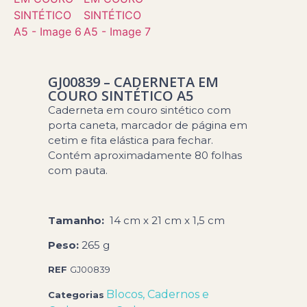
GJ00839 – CADERNETA EM
COURO SINTÉTICO A5
Caderneta em couro sintético com
porta caneta, marcador de página em
cetim e fita elástica para fechar.
Contém aproximadamente 80 folhas
com pauta.
Tamanho:
14 cm x 21 cm x 1,5 cm
Peso:
265 g
REF
GJ00839
Blocos, Cadernos e
Categorias