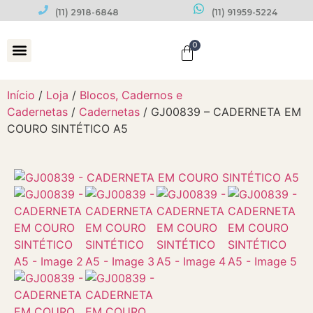
(11) 2918-6848
(11) 91959-5224
0
Datas Comemorativas
Início
/
Loja
/
Blocos, Cadernos e
Cadernetas
/
Cadernetas
/ GJ00839 – CADERNETA EM
COURO SINTÉTICO A5