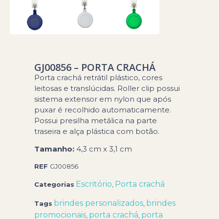
GJ00856 – PORTA CRACHÁ
Porta crachá retrátil plástico, cores
leitosas e translúcidas. Roller clip possui
sistema extensor em nylon que após
puxar é recolhido automaticamente.
Possui presilha metálica na parte
traseira e alça plástica com botão.
Tamanho:
4,3 cm x 3,1 cm
REF
GJ00856
Escritório
Porta crachá
Categorias
,
brindes personalizados
brindes
Tags
,
promocionais
porta crachá
porta
,
,