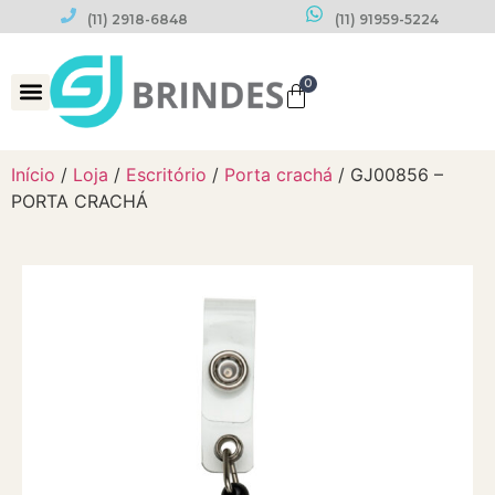
(11) 2918-6848
(11) 91959-5224
0
Datas Comemorativas
Início
/
Loja
/
Escritório
/
Porta crachá
/ GJ00856 –
PORTA CRACHÁ