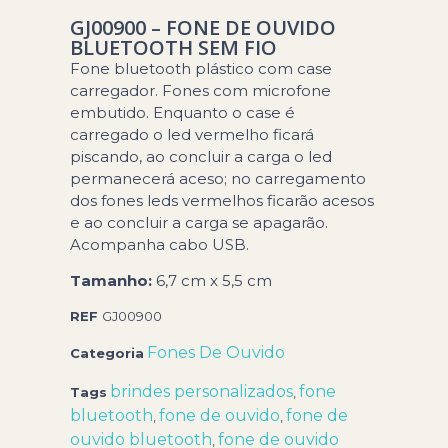
GJ00900 – FONE DE OUVIDO
BLUETOOTH SEM FIO
Fone bluetooth plástico com case
carregador. Fones com microfone
embutido. Enquanto o case é
carregado o led vermelho ficará
piscando, ao concluir a carga o led
permanecerá aceso; no carregamento
dos fones leds vermelhos ficarão acesos
e ao concluir a carga se apagarão.
Acompanha cabo USB.
Tamanho:
6,7 cm x 5,5 cm
REF
GJ00900
Fones De Ouvido
Categoria
brindes personalizados
fone
Tags
,
bluetooth
fone de ouvido
fone de
,
,
ouvido bluetooth
fone de ouvido
,