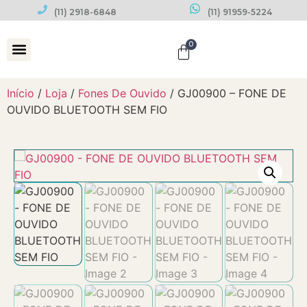
(11) 2918-6848
(11) 91959-5224
0
Datas Comemorativas
Início
/
Loja
/
Fones De Ouvido
/ GJ00900 – FONE DE
OUVIDO BLUETOOTH SEM FIO