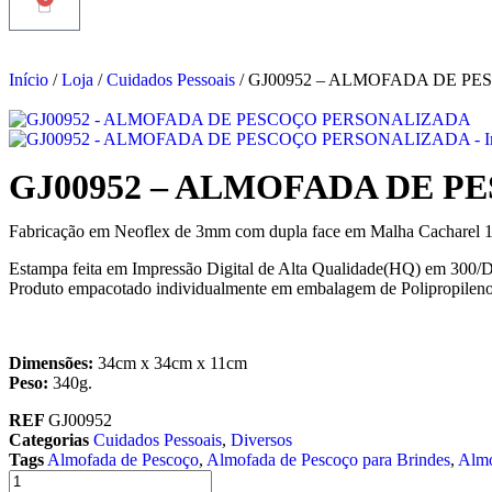
Início
/
Loja
/
Cuidados Pessoais
/ GJ00952 – ALMOFADA DE P
GJ00952 – ALMOFADA DE 
Fabricação em Neoflex de 3mm com dupla face em Malha Cacharel 100
Estampa feita em Impressão Digital de Alta Qualidade(HQ) em 300/D
Produto empacotado individualmente em embalagem de Polipropileno
Dimensões:
34cm x 34cm x 11cm
Peso:
340g.
REF
GJ00952
Categorias
Cuidados Pessoais
,
Diversos
Tags
Almofada de Pescoço
,
Almofada de Pescoço para Brindes
,
Almo