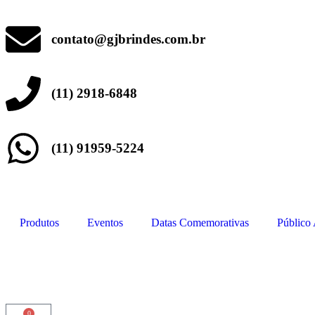
contato@gjbrindes.com.br
(11) 2918-6848
(11) 91959-5224
Produtos
Eventos
Datas Comemorativas
Público
0