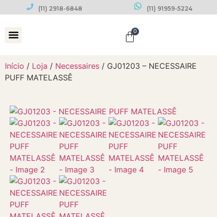
(11) 2918-6848
(11) 91959-5224
0
Datas Comemorativas
Início
/
Loja
/
Necessaires
/ GJ01203 – NECESSAIRE
PUFF MATELASSÊ