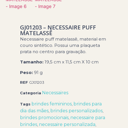
GJ01203 – NECESSAIRE PUFF
MATELASSÊ
Necessaire puff matelassê, material em
couro sintético. Possui uma plaqueta
prata no centro para gravação.
Tamanho:
19,5 cm x 11,5 cm X 10 cm
Peso:
91 g
REF
GJ01203
Necessaires
Categoria
brindes femininos
brindes para
Tags
,
dia das mães
brindes personalizados
,
,
brindes promocionais
necessaire para
,
brindes
necessaire personalizada
,
,