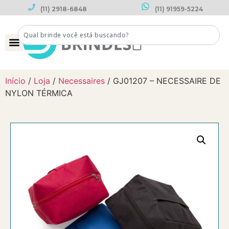
(11) 2918-6848
(11) 91959-5224
0
Início
/
Loja
/
Necessaires
/ GJ01207 – NECESSAIRE DE
NYLON TÉRMICA