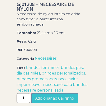
GJ01208 – NECESSAIRE DE
NYLON
Necessaire de nylon inteira colorida
com zíper e parte interna
emborrachada.
Tamanho:
21,4 cm x 16 cm
Peso:
62 g
REF
GJ01208
Necessaires
Categoria
brindes femininos
brindes para
Tags
,
dia das mães
brindes personalizados
,
,
brindes promocionais
necessaire
,
impermeável
necessaire para brindes
,
,
necessaire personalizada
Adicionar ao Carrinho