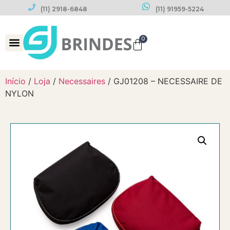
(11) 2918-6848
(11) 91959-5224
0
Datas Comemorativas
Início
/
Loja
/
Necessaires
/ GJ01208 – NECESSAIRE DE
NYLON