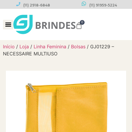
(11) 2918-6848
(11) 91959-5224
0
Datas Comemorativas
Início
/
Loja
/
Linha Feminina
/
Bolsas
/ GJ01229 –
NECESSAIRE MULTIUSO