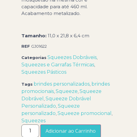
capacidade para até 460 ml.
Acabamento metalizado.
Tamanho:
11,0 x 21,8 x 6,4 cm
REF
GJ01622
Squeezes Dobráveis
Categorias
,
Squeezes e Garrafas Térmicas
,
Squeezes Pásticos
brindes personalizados
brindes
Tags
,
promocionais
Squeeze
Squeeze
,
,
Dobrável
Squeeze Dobrável
,
Personalizado
Squeeze
,
personalizado
Squeeze promocional
,
,
Squeezes
Adicionar ao Carrinho