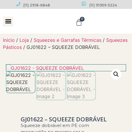
(11) 2918-6848
(11) 91959-5224
0
Datas Comemorativas
Início
/
Loja
/
Squeezes e Garrafas Térmicas
/
Squeezes
Pásticos
/ GJ01622 – SQUEEZE DOBRÁVEL
GJ01622 – SQUEEZE DOBRÁVEL
Squeeze dobrável em PE com
mosquetão na mesma cor e