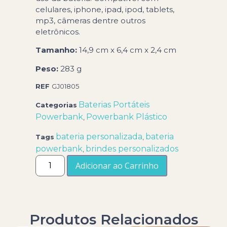
celulares, iphone, ipad, ipod, tablets,
mp3, câmeras dentre outros
eletrônicos.
Tamanho:
14,9 cm x 6,4 cm x 2,4 cm
Peso:
283 g
REF
GJ01805
Baterias Portáteis
Categorias
Powerbank
Powerbank Plástico
,
bateria personalizada
bateria
Tags
,
powerbank
brindes personalizados
,
Adicionar ao Carrinho
Produtos Relacionados