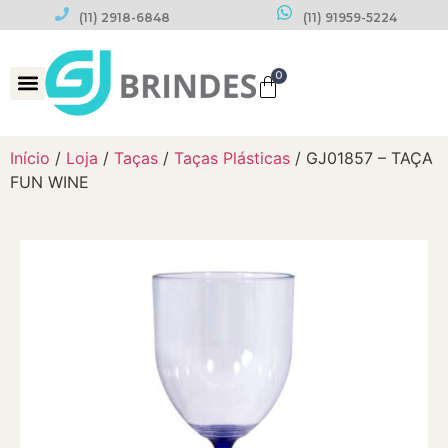
(11) 2918-6848
(11) 91959-5224
0
Datas Comemorativas
Início
/
Loja
/
Taças
/
Taças Plásticas
/ GJ01857 – TAÇA
FUN WINE