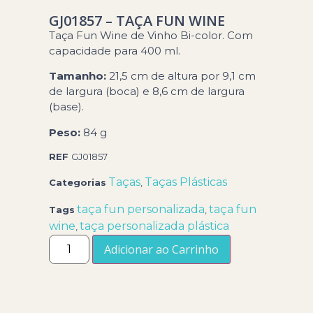
GJ01857 – TAÇA FUN WINE
Taça Fun Wine de Vinho Bi-color. Com
capacidade para 400 ml.
Tamanho:
21,5 cm de altura por 9,1 cm
de largura (boca) e 8,6 cm de largura
(base).
Peso:
84 g
REF
GJ01857
Taças
Taças Plásticas
Categorias
,
taça fun personalizada
taça fun
Tags
,
wine
taça personalizada plástica
,
Adicionar ao Carrinho