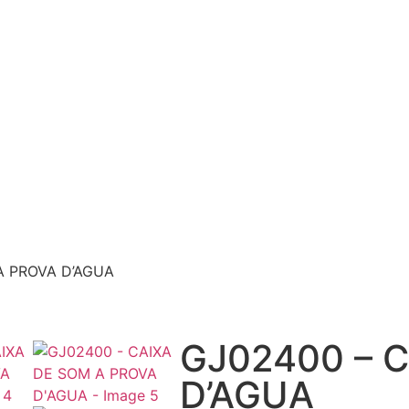
A PROVA D’AGUA
GJ02400 – 
D’AGUA