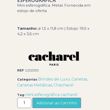
ESFEROGRÁFICA
Mini esferográfica. Metal. Fornecida em
estojo de oferta.
Tamanho:
ø 1,5 x 11,8 cm | Estojo: 19,5 x
4,2 x 3,6 cm
REF
GJ02530
Brindes de Luxo
Canetas
Categorias
,
,
Canetas Metálicas
Chacharel
,
mini esferográfica cacharel
Tag
Adicionar ao Carrinho