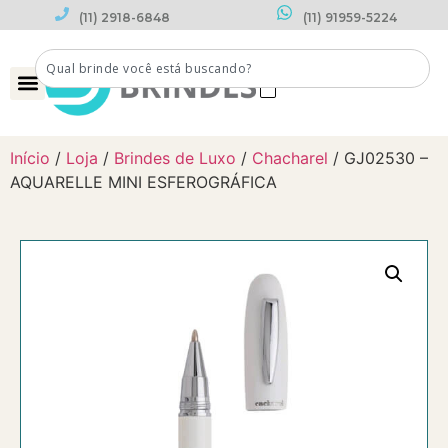
(11) 2918-6848
(11) 91959-5224
0
Início
/
Loja
/
Brindes de Luxo
/
Chacharel
/ GJ02530 –
AQUARELLE MINI ESFEROGRÁFICA