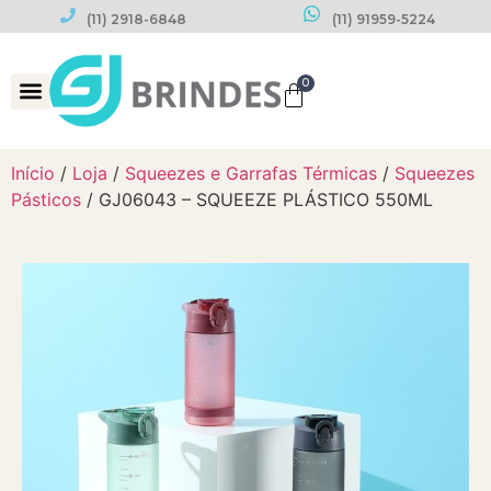
(11) 2918-6848
(11) 91959-5224
0
Datas Comemorativas
Início
/
Loja
/
Squeezes e Garrafas Térmicas
/
Squeezes
Pásticos
/ GJ06043 – SQUEEZE PLÁSTICO 550ML