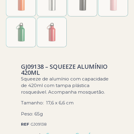
GJ09138 – SQUEEZE ALUMÍNIO
420ML
Squeeze de alumínio com capacidade
de 420ml com tampa plástica
rosqueável. Acompanha mosquetão.
Tamanho
: 17,6 x 6,6 cm
Peso:
65g
REF
GJ09138