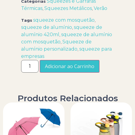
Squeezes e Garrafas
Categorias
Térmicas
Squeezes Metálicos
Verão
,
,
squeeze com mosquetão
Tags
,
squeeze de alumínio
squeeze de
,
alumínio 420ml
squeeze de alumínio
,
com mosquetão
Squeeze de
,
alumínio personalizado
squeeze para
,
empresas
Adicionar ao Carrinho
Produtos Relacionados