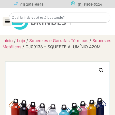
(11) 2918-6848
(11) 91959-5224
0
Início
/
Loja
/
Squeezes e Garrafas Térmicas
/
Squeezes
Metálicos
/ GJ09138 – SQUEEZE ALUMÍNIO 420ML