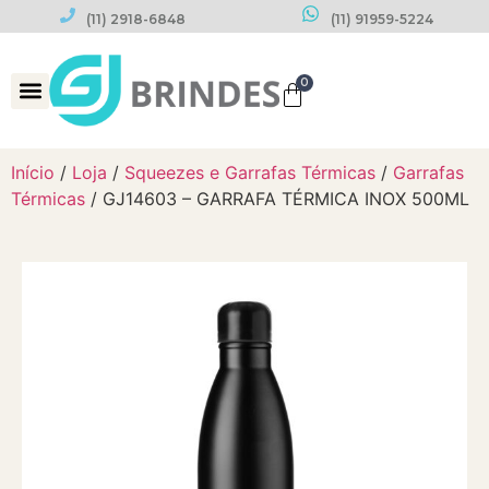
(11) 2918-6848
(11) 91959-5224
0
Datas Comemorativas
Início
/
Loja
/
Squeezes e Garrafas Térmicas
/
Garrafas
Térmicas
/ GJ14603 – GARRAFA TÉRMICA INOX 500ML