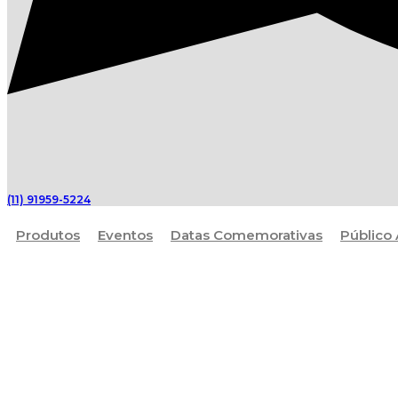
(11) 91959-5224
Produtos
Eventos
Datas Comemorativas
Público 