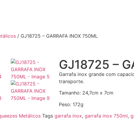
tálicos
/ GJ18725 – GARRAFA INOX 750ML
GJ18725 – 
Garrafa inox grande com capaci
transporte.
Tamanho: 24,7cm x 7cm
Peso: 172g
queezes Metálicos
Tags
garrafa inox
,
garrafa inox 750ml
,
g