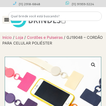
(11) 2918-6848
(11) 91959-5224
0
Início
/
Loja
/
Cordões e Pulseiras
/ GJ19048 – CORDÃO
PARA CELULAR POLIÉSTER