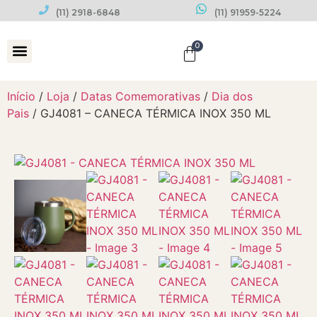
(11) 2918-6848
(11) 91959-5224
0
Datas Comemorativas
Início
/
Loja
/
Datas Comemorativas
/
Dia dos
Pais
/ GJ4081 – CANECA TÉRMICA INOX 350 ML