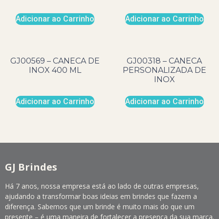
Adicionar ao Carrinho
Adicionar ao Carrinho
GJ00569 – CANECA DE
GJ00318 – CANECA
INOX 400 ML
PERSONALIZADA DE
INOX
Adicionar ao Carrinho
Adicionar ao Carrinho
GJ Brindes
Há 7 anos, nossa empresa está ao lado de outras empresas,
ajudando a transformar boas ideias em brindes que fazem a
diferença. Sabemos que um brinde é muito mais do que um
presente – é uma maneira de fortalecer a presença da sua marca.