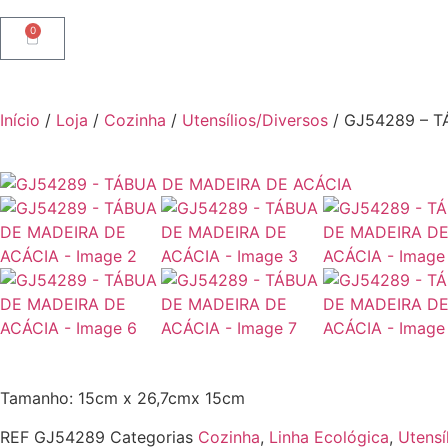
0
Início
/
Loja
/
Cozinha
/
Utensílios/Diversos
/ GJ54289 – 
Tamanho: 15cm x 26,7cmx 15cm
REF
GJ54289
Categorias
Cozinha
,
Linha Ecológica
,
Utensí