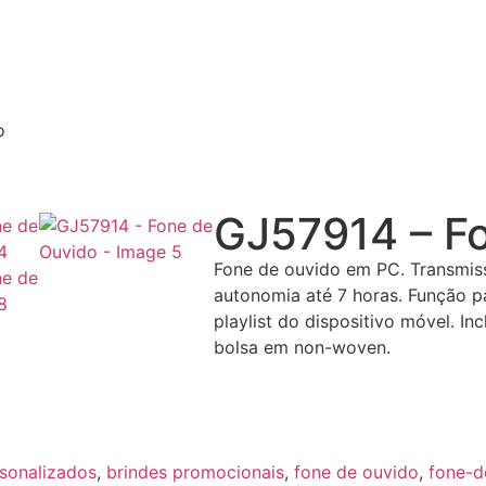
o
GJ57914 – F
Fone de ouvido em PC. Transmi
autonomia até 7 horas. Função p
playlist do dispositivo móvel. I
bolsa em non-woven.
rsonalizados
,
brindes promocionais
,
fone de ouvido
,
fone-d