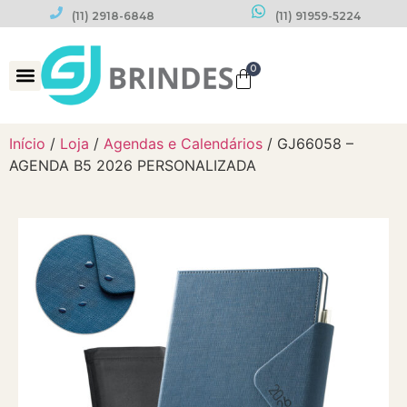
(11) 2918-6848
(11) 91959-5224
0
Datas Comemorativas
Início
/
Loja
/
Agendas e Calendários
/ GJ66058 –
AGENDA B5 2026 PERSONALIZADA