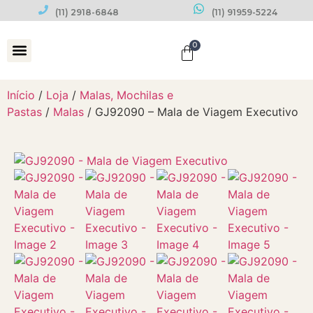
(11) 2918-6848
(11) 91959-5224
0
Datas Comemorativas
Início
/
Loja
/
Malas, Mochilas e
Pastas
/
Malas
/ GJ92090 – Mala de Viagem Executivo