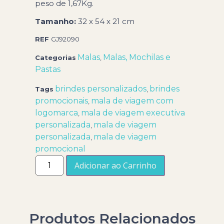
peso de 1,67Kg.
Tamanho:
32 x 54 x 21 cm
REF
GJ92090
Malas
Malas, Mochilas e
Categorias
,
Pastas
brindes personalizados
brindes
Tags
,
promocionais
mala de viagem com
,
logomarca
mala de viagem executiva
,
personalizada
mala de viagem
,
personalizada
mala de viagem
,
promocional
Adicionar ao Carrinho
Produtos Relacionados