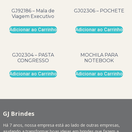
GJ92186 – Mala de
GJ02306 – POCHETE
Viagem Executivo
Adicionar ao Carrinho
Adicionar ao Carrinho
GJ02304 – PASTA
MOCHILA PARA
CONGRESSO
NOTEBOOK
Adicionar ao Carrinho
Adicionar ao Carrinho
GJ Brindes
Há 7 anos, nossa empresa está ao lado de outras empresas,
ajudando a transformar boas ideias em brindes que fazem a