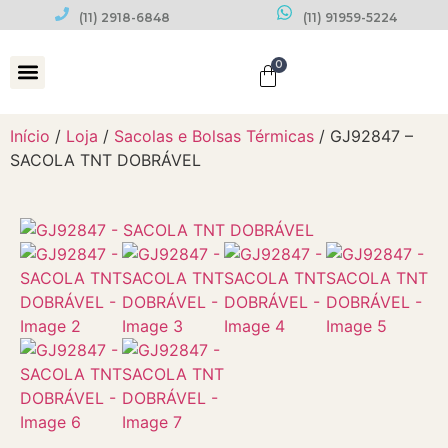
(11) 2918-6848
(11) 91959-5224
0
Datas Comemorativas
Início
/
Loja
/
Sacolas e Bolsas Térmicas
/ GJ92847 –
SACOLA TNT DOBRÁVEL