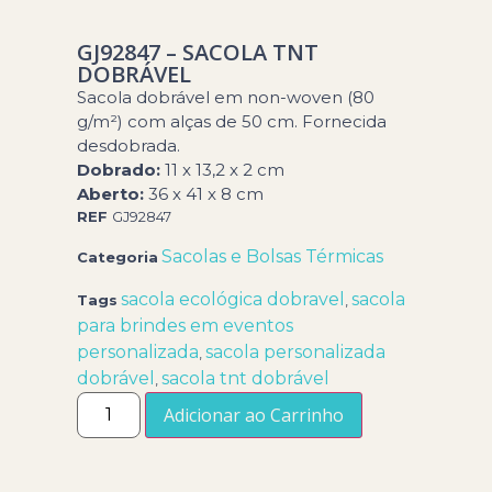
GJ92847 – SACOLA TNT
DOBRÁVEL
Sacola dobrável em non-woven (80
g/m²) com alças de 50 cm. Fornecida
desdobrada.
Dobrado:
11 x 13,2 x 2 cm
Aberto:
36 x 41 x 8 cm
REF
GJ92847
Sacolas e Bolsas Térmicas
Categoria
sacola ecológica dobravel
sacola
Tags
,
para brindes em eventos
personalizada
sacola personalizada
,
dobrável
sacola tnt dobrável
,
Adicionar ao Carrinho