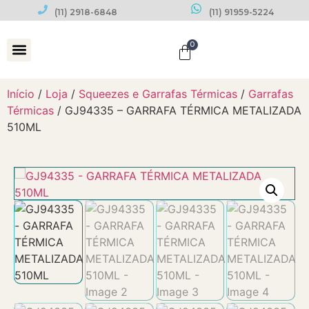
(11) 2918-6848
(11) 91959-5224
0
Datas Comemorativas
Início
/
Loja
/
Squeezes e Garrafas Térmicas
/
Garrafas
Térmicas
/ GJ94335 – GARRAFA TÉRMICA METALIZADA
510ML