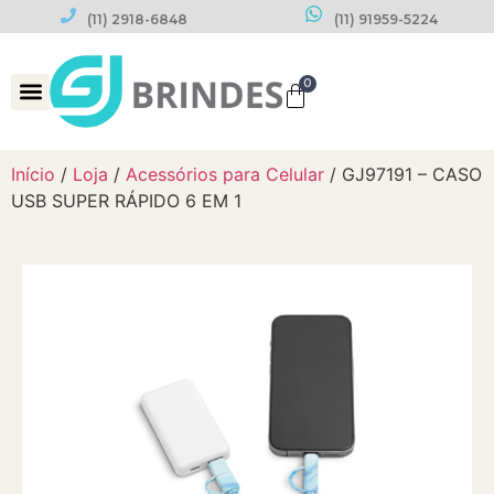
(11) 2918-6848
(11) 91959-5224
0
Datas Comemorativas
Início
/
Loja
/
Acessórios para Celular
/ GJ97191 – CASO
USB SUPER RÁPIDO 6 EM 1