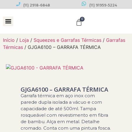
(11) 2918-6848
(11) 91959-5224
0
Datas Comemorativas
Início
/
Loja
/
Squeezes e Garrafas Térmicas
/
Garrafas
Térmicas
/ GJGA6100 – GARRAFA TÉRMICA
GJGA6100 – GARRAFA TÉRMICA
Garrafa térmica em aço inox com
parede dupla isolada a vácuo e com
capacidade de até 500ml. Tampa
rosqueável com revestimento em fibra
de bambu. Alça em metal. Detalhe
cromado. Conta com uma pintura fosca.