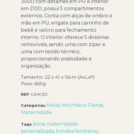
300D com detalhes em PU e interior
em 210D, possui 5 compartimentos
externos. Conta com alças de ombro e
mão em PU, engate para carrinho de
bebê e velcro para fechamento
interno. O interior oferece 5 divisórias
removíveis, sendo uma com zíper e
uma com tecido térmico,
proporcionando praticidade e
organização.
Tamanho: 22 x 41 x 16cm (AxLxP)
Peso: 660g
REF
GJMC513
Malas, Mochilas e Pastas
Categorias
,
Maternidade
bolsa maternidade
Tags
personalizada
brindes femininos
,
,