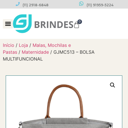
(11) 2918-6848
(11) 91959-5224
0
Datas Comemorativas
Início
/
Loja
/
Malas, Mochilas e
Pastas
/
Maternidade
/ GJMC513 – BOLSA
MULTIFUNCIONAL