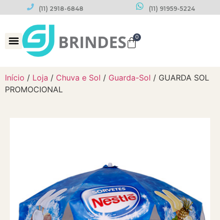
(11) 2918-6848
(11) 91959-5224
0
Datas Comemorativas
Início
/
Loja
/
Chuva e Sol
/
Guarda-Sol
/ GUARDA SOL
PROMOCIONAL