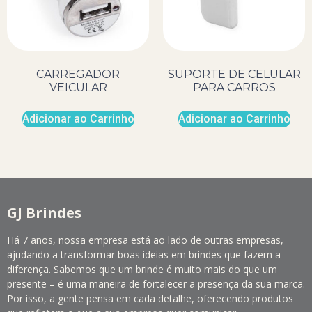
CARREGADOR
SUPORTE DE CELULAR
VEICULAR
PARA CARROS
Adicionar ao Carrinho
Adicionar ao Carrinho
GJ Brindes
Há 7 anos, nossa empresa está ao lado de outras empresas,
ajudando a transformar boas ideias em brindes que fazem a
diferença. Sabemos que um brinde é muito mais do que um
presente – é uma maneira de fortalecer a presença da sua marca.
Por isso, a gente pensa em cada detalhe, oferecendo produtos