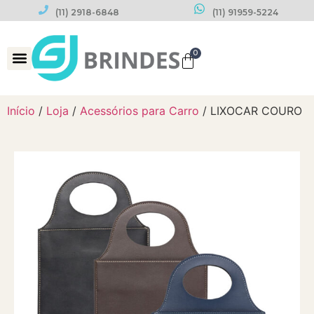
(11) 2918-6848
(11) 91959-5224
0
Datas Comemorativas
Início
/
Loja
/
Acessórios para Carro
/ LIXOCAR COURO