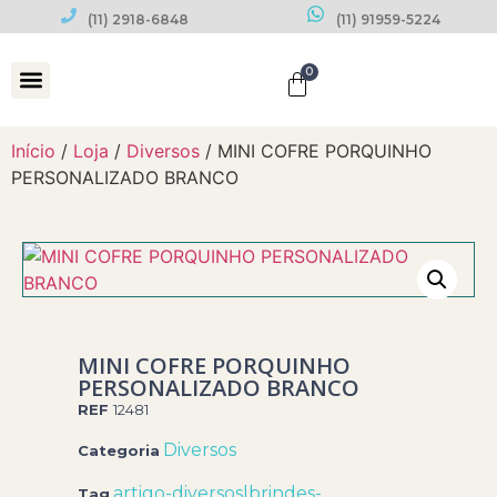
(11) 2918-6848
(11) 91959-5224
0
Datas Comemorativas
Início
/
Loja
/
Diversos
/ MINI COFRE PORQUINHO
PERSONALIZADO BRANCO
MINI COFRE PORQUINHO
PERSONALIZADO BRANCO
REF
12481
Diversos
Categoria
artigo-diversos|brindes-
Tag