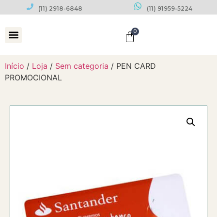
(11) 2918-6848
(11) 91959-5224
0
Datas Comemorativas
Início
/
Loja
/
Sem categoria
/ PEN CARD
PROMOCIONAL