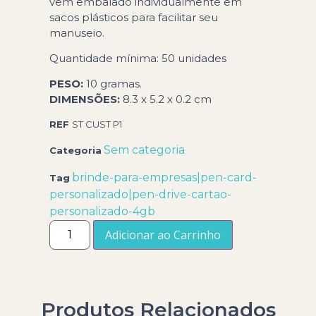
vem embalado individualmente em
sacos plásticos para facilitar seu
manuseio.
Quantidade mínima: 50 unidades
PESO:
10 gramas.
DIMENSÕES:
8.3 x 5.2 x 0.2 cm
REF
ST CUST P1
Sem categoria
Categoria
brinde-para-empresas|pen-card-
Tag
personalizado|pen-drive-cartao-
personalizado-4gb
Adicionar ao Carrinho
Produtos Relacionados